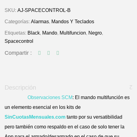
SKU:
AJ-SPACECONTROL-B
Categorías:
Alarmas
,
Mandos Y Teclados
Etiquetas:
Black
,
Mando
,
Multifuncion
,
Negro
,
Spacecontrol
Compartir :
Descripción
Observaciones SCM
:
El mando multifunción es
un elemento esencial en los kits de
SinCuotasMensuales.com
tanto por su versatibilidad
pero también como respaldo en el caso de solo tener la
App para el armado/desarmado en el caso de que su