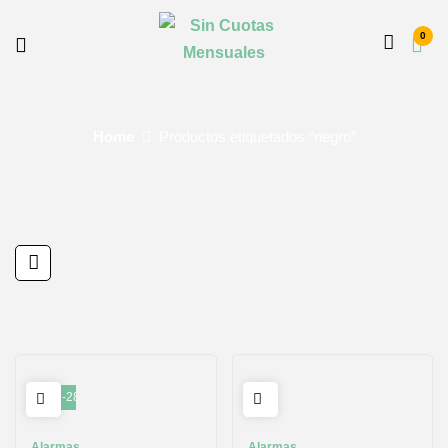
0
Home
Productos etiquetados “negro”
-28%
Alarmas
Alarmas