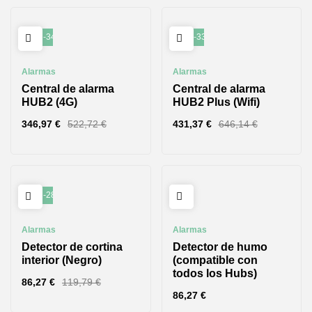
-34%
-33%
Alarmas
Alarmas
Central de alarma
Central de alarma
HUB2 (4G)
HUB2 Plus (Wifi)
346,97
€
522,72
€
431,37
€
646,14
€
-28%
Alarmas
Alarmas
Detector de cortina
Detector de humo
interior (Negro)
(compatible con
todos los Hubs)
86,27
€
119,79
€
86,27
€