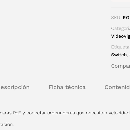
SKU:
RG
Categorí
Videovig
Etiqueta
Switch
,
Compart
escripción
Ficha técnica
Conteni
aras PoE y conectar ordenadores que necesiten velocidad G
tación.