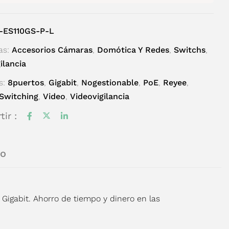
-ES110GS-P-L
as:
Accesorios Cámaras
,
Domótica Y Redes
,
Switchs
,
ilancia
s:
8puertos
,
Gigabit
,
Nogestionable
,
PoE
,
Reyee
,
Switching
,
Video
,
Videovigilancia
ir :
do
igabit. Ahorro de tiempo y dinero en las