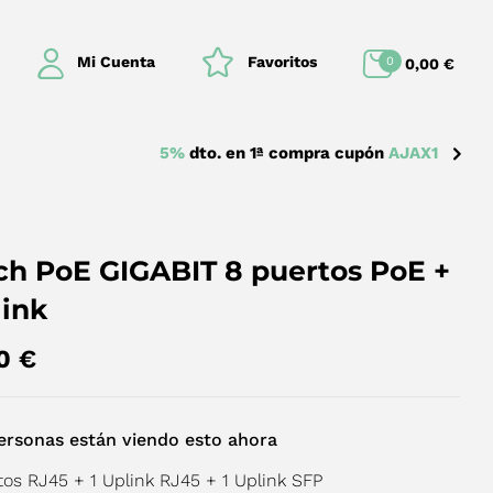
Mi Cuenta
Favoritos
0
0,00
€
5%
dto. en 1ª compra cupón
AJAX1
ch PoE GIGABIT 8 puertos PoE +
link
00
€
rsonas están viendo esto ahora
tos RJ45 + 1 Uplink RJ45 + 1 Uplink SFP