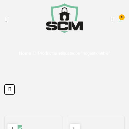
0
Home
Productos etiquetados “nogestionable”
-45%