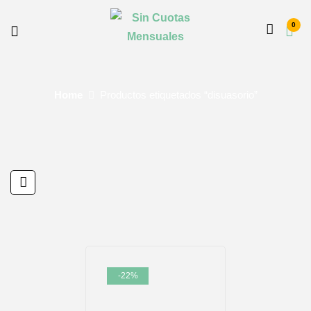
0
Home
Productos etiquetados “disuasorio”
-22%