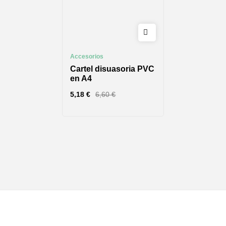
Accesorios
Cartel disuasoria PVC
en A4
5,18
€
6,60
€