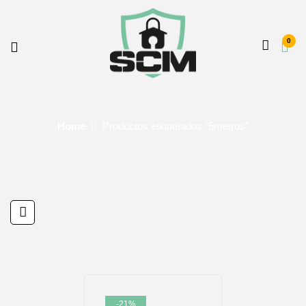
0
Home
Productos etiquetados “5metros”
-21%