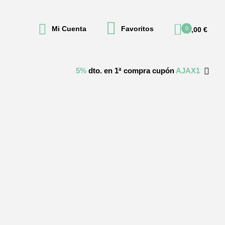
Mi Cuenta
Favoritos
0
0,00
€
5%
dto. en 1ª compra cupón
AJAX1