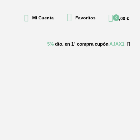
Mi Cuenta
Favoritos
0
0,00
€
5%
dto. en 1ª compra cupón
AJAX1