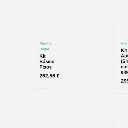
Alarma
Ala
Hogar
Kit
Au
Kit
(Si
Básico
cor
Pisos
elé
262,56
€
29