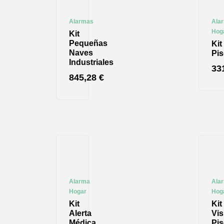
Alarmas
Ala
Hog
Kit
Pequeñas
Kit
Naves
Pi
Industriales
33
845,28
€
Alarma
Ala
Hogar
Hog
Kit
Kit
Alerta
Vis
Médica
Pi