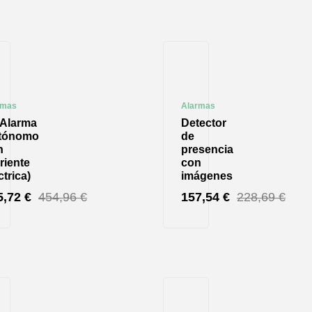
rmas
Alarmas
 Alarma
Detector
tónomo
de
n
presencia
riente
con
ctrica)
imágenes
5,72
€
454,96
€
157,54
€
228,69
€