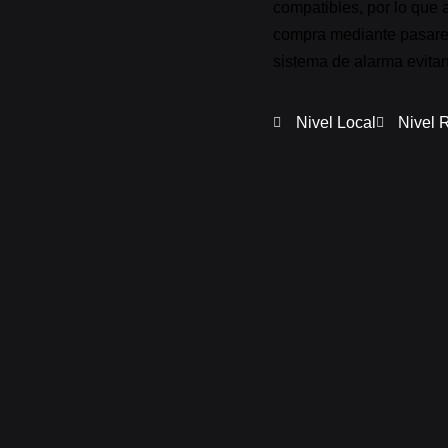
compatibles, por lo que 
compra mediante pasarela
sistema de alarma evitan
Nivel Local
Nivel 