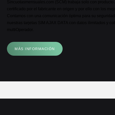
Sincuotasmensuales.com (SCM) trabaja solo con product
certificado por el fabricante en origen y por ello con los mej
Contamos con una comunicación óptima para su seguridad 
nuestras tarjetas SIM AJAX DATA con datos ilimitados y co
multiOperador.
MÁS INFORMACIÓN