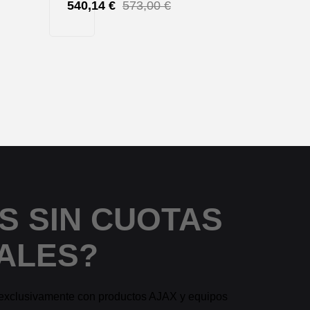
540,14
€
573,00
€
S SIN CUOTAS
ALES?
 exclusivamente con productos AJAX y equipos