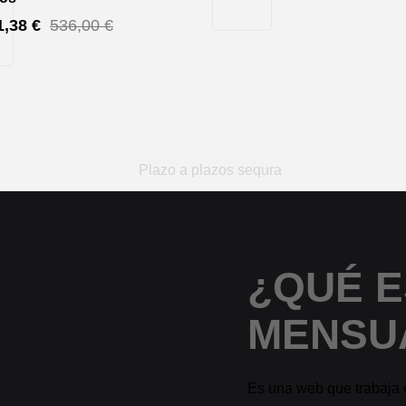
1,38
€
536,00
€
¿QUÉ E
MENSU
Es una web que trabaja