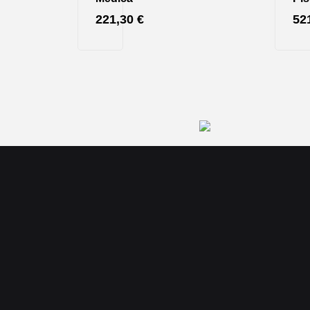
221,30
€
52