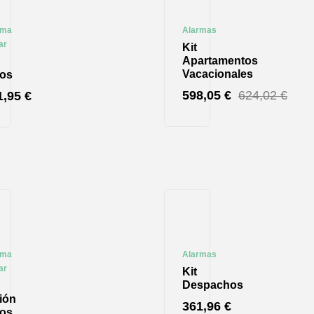
rma
Alarmas
ar
Kit
Apartamentos
Vacacionales
sos
598,05
€
624,02
€
1,95
€
rma
Alarmas
ar
Kit
Despachos
ión
361,96
€
sos