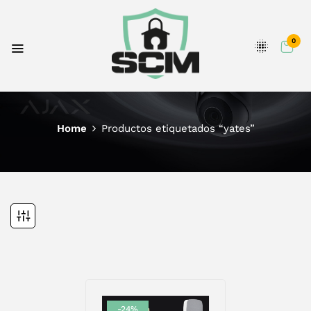
0
Home
Productos etiquetados “yates”
-24%