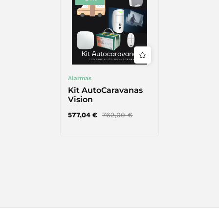
Alarmas
Kit AutoCaravanas
Vision
577,04
€
762,00
€