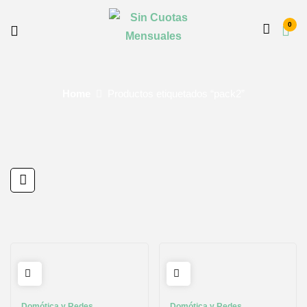
0
Home
Productos etiquetados “pack2”
Domótica y Redes
Domótica y Redes