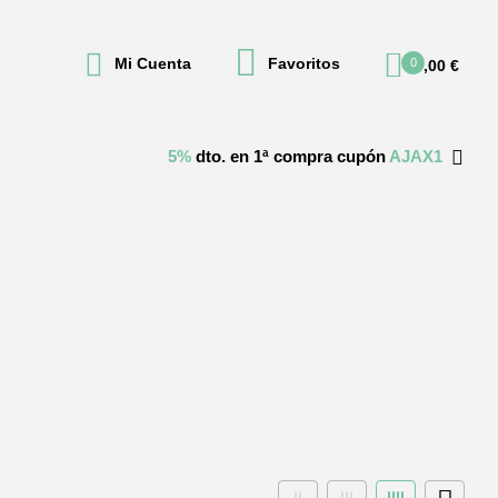
Mi Cuenta
Favoritos
0
0,00
€
5%
dto. en 1ª compra cupón
AJAX1