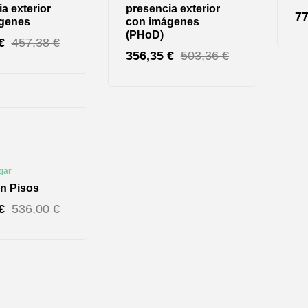
a exterior
presencia exterior
7
genes
con imágenes
(PHoD)
€
457,38
€
356,35
€
503,36
€
gar
ón Pisos
€
536,00
€