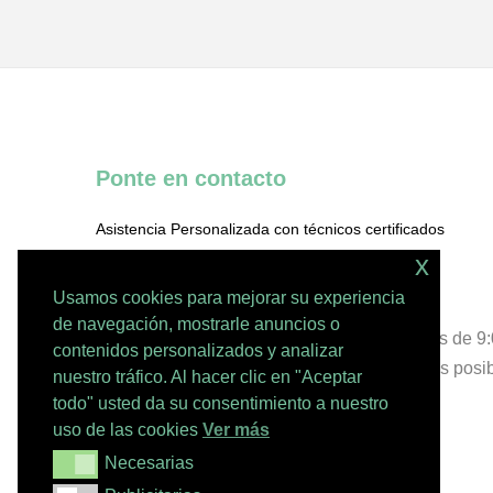
Ponte en contacto
Asistencia Personalizada con técnicos certificados
x
684 686 980
Usamos cookies para mejorar su experiencia
de navegación, mostrarle anuncios o
Lunes a Jueves de 9:00 a 18:00 y Viernes de 9:
contenidos personalizados y analizar
deja tu consulta y te atenderemos lo antes posi
nuestro tráfico. Al hacer clic en "Aceptar
todo" usted da su consentimiento a nuestro
info@sincuotasmensuales.com
uso de las cookies
Ver más
Necesarias
Necesarias