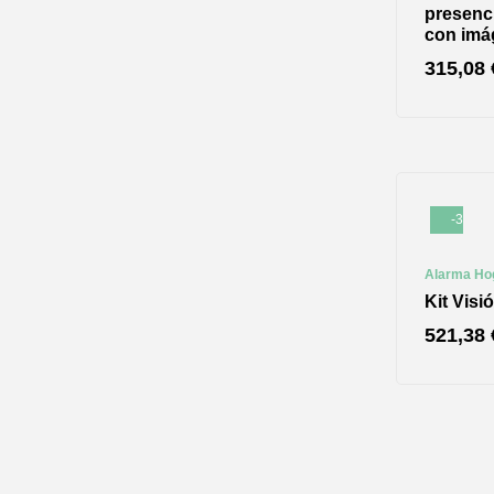
presenci
con imá
315,08
-3%
Alarma Ho
Kit Visi
521,38