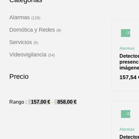
Alarmas
(128)
Domótica y Redes
(9)
-31%
Servicios
(5)
Alarmas
Videovigilancia
(54)
Detecto
presenc
imágen
Precio
157,54
Rango :
157,00
€
-
858,00
€
-31%
Alarmas
Detecto