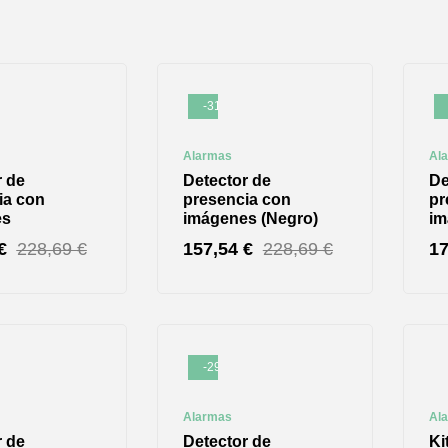
-31%
Alarmas
Al
r de
Detector de
De
ia con
presencia con
pr
es
imágenes (Negro)
im
€
228,69
€
157,54
€
228,69
€
1
-29%
Alarmas
Al
r de
Detector de
Ki