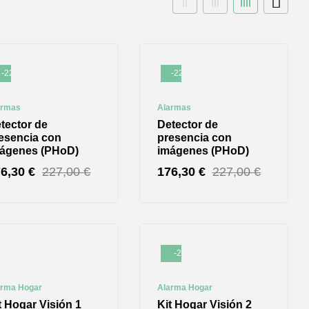
-22%
-22%
armas
Alarmas
tector de
Detector de
esencia con
presencia con
ágenes (PHoD)
imágenes (PHoD)
76,30
€
227,00
€
176,30
€
227,00
€
-2%
arma Hogar
Alarma Hogar
t Hogar Visión 1
Kit Hogar Visión 2