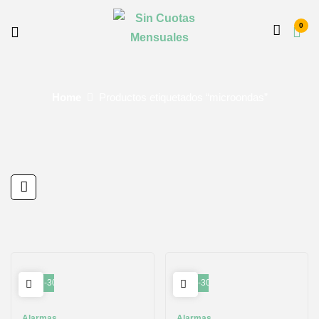
0
Home
Productos etiquetados “microondas”
-30%
-30%
Alarmas
Alarmas