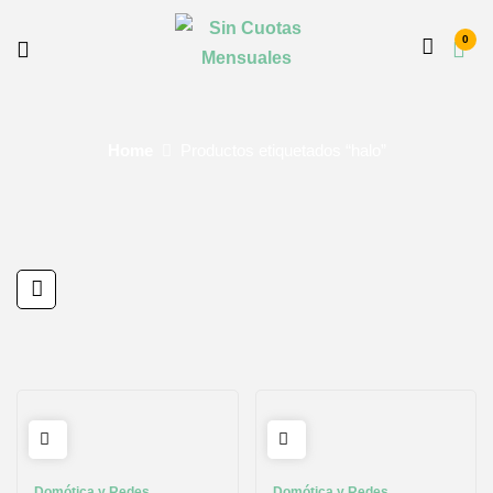
0
Home
Productos etiquetados “halo”
Domótica y Redes
Domótica y Redes