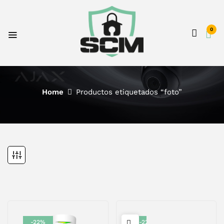
0
Home
Productos etiquetados “foto”
-22%
-22%