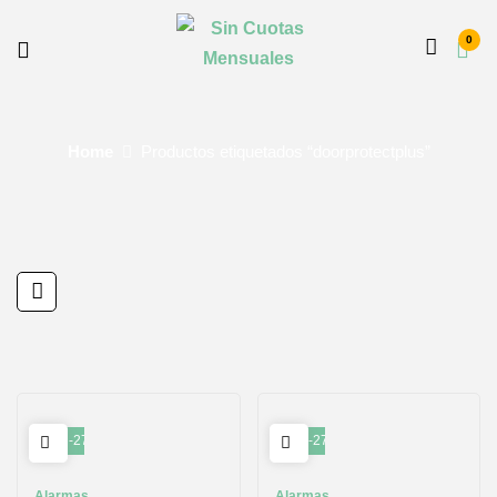
0
Home
Productos etiquetados “doorprotectplus”
-27%
-27%
Alarmas
Alarmas