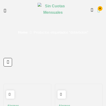
0
Home
Productos etiquetados “dobleboton”
Alarmas
Alarmas