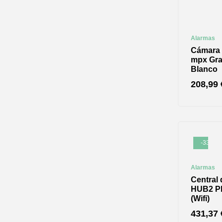
Alarmas
Cámara I
mpx Gra
Blanco
208,99
-33%
Alarmas
Central 
HUB2 Pl
(Wifi)
431,37