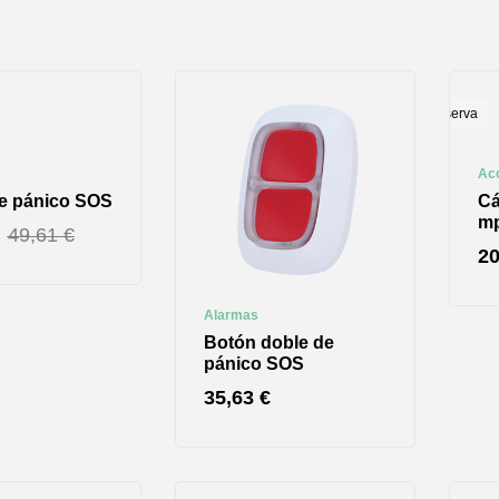
Reserva
Ac
e pánico SOS
Cá
m
49,61
€
2
Alarmas
Botón doble de
pánico SOS
35,63
€