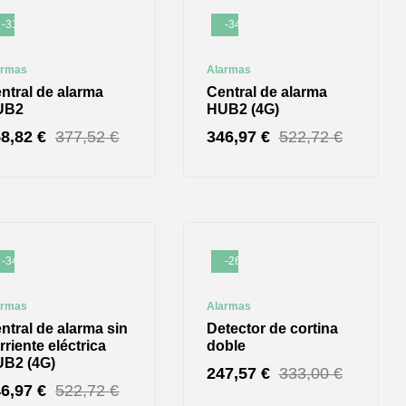
-31%
-34%
armas
Alarmas
ntral de alarma
Central de alarma
UB2
HUB2 (4G)
58,82
€
377,52
€
346,97
€
522,72
€
-34%
-26%
armas
Alarmas
ntral de alarma sin
Detector de cortina
rriente eléctrica
doble
B2 (4G)
247,57
€
333,00
€
46,97
€
522,72
€