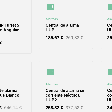
-31%
Alarmas
Al
P Turret 5
Central de alarma
Ce
n Angular
HUB
H
185,67
€
269,83
€
2
€
-31%
Alarmas
Al
de alarma
Central de alarma sin
Ce
us Blanco
corriente eléctrica
co
HUB2
HU
€
646,14
€
258,82
€
377,52
€
3