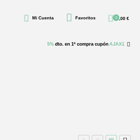
Mi Cuenta
Favoritos
0
0,00
€
5%
dto. en 1ª compra cupón
AJAX1