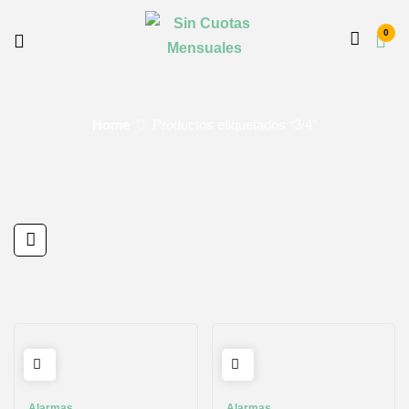
0
Home
Productos etiquetados “3/4”
Alarmas
Alarmas