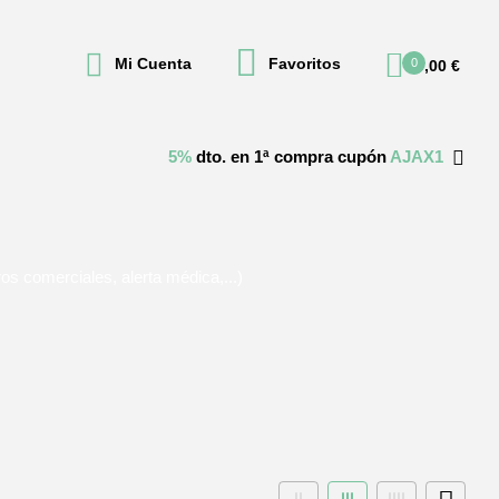
Mi Cuenta
Favoritos
0
0,00
€
5%
dto. en 1ª compra cupón
AJAX1
os comerciales, alerta médica,...)