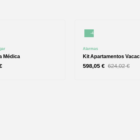
-4%
gar
Alarmas
ta Médica
Kit Apartamentos Vacac
€
598,05
€
624,02
€