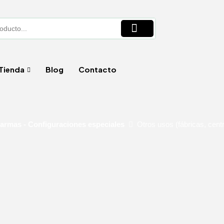
Tienda
Blog
Contacto
armas - Configuraciones especiales
Otros usos (fábricas, centr